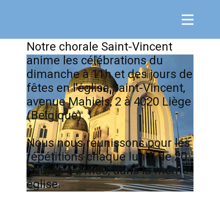
Notre chorale Saint-Vincent
anime les célébrations du
dimanche à 11h et des jours de
fêtes en l'église Saint-Vincent,
avenue Mahiels, 2 à 4020 Liège
(Belgique).
Nous nous réunissons pour les
répétitions chaque lundi de 20
heures à 21h30, dans la même
église.